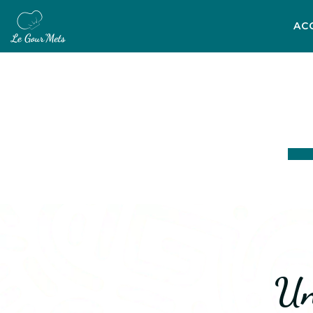
AC
Un