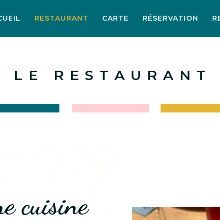
CUEIL
RESTAURANT
CARTE
RÉSERVATION
R
L E R E S T A U R A N T
e cuisine