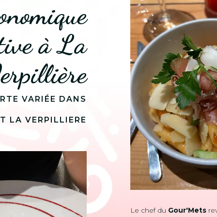
ronomique
tive à La
erpillière
RTE VARIÉE DANS
 LA VERPILLIERE
Le chef du
Gour'Mets
rev