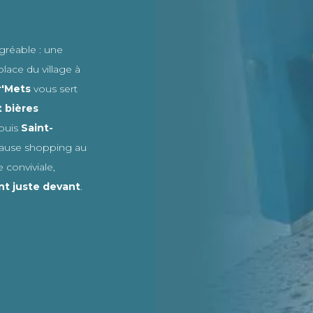
agréable : une
place du village à
r'Mets
vous sert
t bières
epuis
Saint-
pause shopping au
 conviviale,
nt
juste devant
.