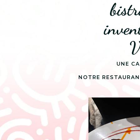
bist
inven
V
UNE CA
NOTRE RESTAURANT