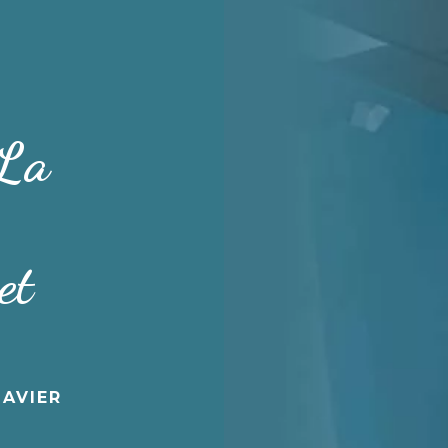
 La
et
LAVIER