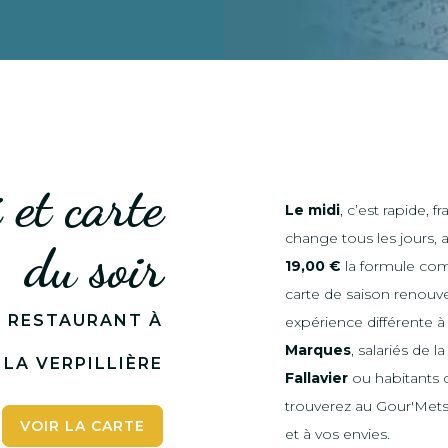
et carte
Le midi
, c’est rapide, f
change tous les jours,
du soir
19,00 €
la formule co
carte de saison renouv
E RESTAURANT À
expérience différente à 
Marques
, salariés de l
LA VERPILLIÈRE
Fallavier
ou habitants
trouverez au Gour'Mets 
VOIR LA CARTE
et à vos envies.